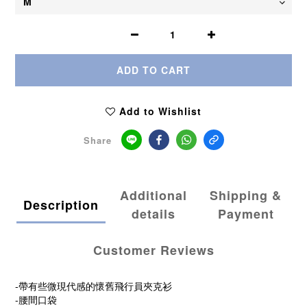
ADD TO CART
Add to Wishlist
Share
Additional
Shipping &
Description
details
Payment
Customer Reviews
-帶有些微現代感的懷舊飛行員夾克衫
-腰間口袋