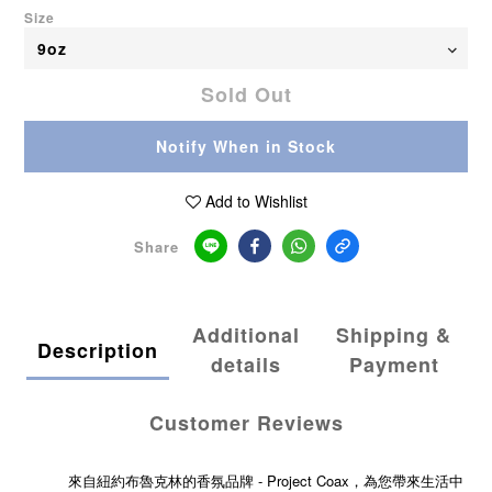
Size
Sold Out
Notify When in Stock
Add to Wishlist
Share
Additional
Shipping &
Description
details
Payment
Customer Reviews
來自紐約布魯克林的香氛品牌 - Project Coax，為您帶來生活中