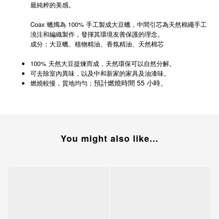
最純粹的美感。
Coax 蠟燭為 100% 手工製成大豆蠟，中間引芯為天然棉繩手工
澆注和
編織
製作
，發揮其環境友善保護的理念。
成分：大豆蠟、植物精油、香氛精油、天然棉芯
100% 天然大豆提煉而成，天然環保可以自然分解。
可去除室內異味，以及中和新家的家具及油漆味。
預計燃燒時間 55 小時。
燃燒較慢，質地均勻；
You might also like...