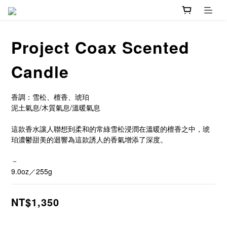
Project Coax Scented
Candle
香調：雪松、檀香、琥珀
泥土氣息/木質氣息/溫暖氣息
這款香水讓人聯想到柔和的常綠雪松浸潤在溫暖的檀香之中，琥
珀濃鬱甜美的迴響為這款誘人的香氣增添了深度。
－
9.0oz／255g
NT$1,350