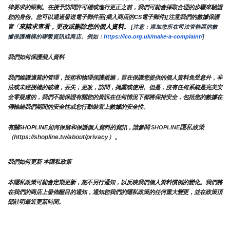
律要求的限制。在授予訪問許可權或進行更正之前，我們可能會採取合理的步驟來驗證
您的身份。您可以通過發送電子郵件至{插入商店的CS電子郵件][注意我們的數據保護
來請求查看，更改或刪除您的個人資料
官「
。
 [注意：添加您所在司法管轄區的數
據保護機構的聯繫資訊或商店。例如：
https://ico.org.uk/make-a-complaint/
]
我們如何保護個人資料
我們維護適當的管理，技術和物理保護措施，旨在保護您提供的個人資料免受意外，非
法或未經授權的破壞，丟失，更改，訪問，揭露或使用。但是，沒有任何系統是完美安
全零疑慮的，我們不能保證有關您的資訊在任何情況下都將保持安全，包括您的數據在
傳輸給我們期間的安全性或您行動裝置上數據的安全性。
隱私政策 
有關SHOPLINE如何保留和保護個人資料的資訊，請參閱 
SHOPLINE
（https://shopline.tw/about/privacy）。 
我們如何更新 本隱私政策 
本隱私政策可能會定期更新，恕不另行通知，以反映我們個人資料慣例的變化。我們將
在我們的商店上發佈醒目的通知，通知您我們的隱私政策的任何重大變更，並在政策頂
部註明最近更新時間。