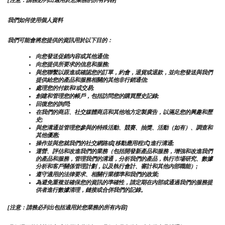
[注意：請務必列出適用於您業務的所有內容]
我們如何使用個人資料
我們可能會將您提供的資訊用於以下目的：
向您發送促銷內容或其他通信;
向您提供所要求的信息和服務;
與您聯繫以跟進或確認您的訂單，約會，退貨或退款，並向您發送與我們
提供給您的產品和服務相關的其他非行銷通信;
處理您的付款和/或交易;
創建和管理您的帳戶，包括訪問您的購買歷史記錄;
回復您的詢問;
在我們的商店、社交媒體商店和其他地方定製廣告，以滿足您的興趣和歷
史;
與您溝通並管理您參與的特殊活動、競賽、抽獎、活動（如有）、調查和
其他優惠;
操作並與您就我們的社交網路或[移動應用程式]進行溝通;
運營、評估和改進我們的業務（包括開發新產品和服務，增強和改進我們
的產品和服務，管理我們的溝通，分析我們的產品，執行市場研究、數據
分析和客戶關係管理計劃，以及執行會計、審計和其他內部職能）;
遵守適用的法律要求、相關行業標準和我們的政策;
為避免重複並確保您的資訊的準確性，請定期在內部或通過我們的服務提
供者進行數據清理，鏈接或合併我們的記錄。
[注意：請務必列出包括適用於您業務的所有內容]