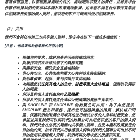
簽署保密協定，以管理數據處理的目的、處理期限和雙方的責任，並將要求合
作夥伴根據我們的要求和本隱私政策處理數據。如果您不同意合作夥伴蒐集提
供相關服務所需的個人資料，您或您的客戶可能無法使用相關服務。
（2） 共用
我們不會與任何第三方共享個人資料，除非存在以下一種或多種情況：
[注意： 包括適用於您業務的所有內容]
根據您的要求，或經您事先明確授權或同意;
與履行我們在法律法規下的義務有關;
與國家安全、國防安全直接相關的;
與公共安全、公共衛生和重大公共利益直接相關的;
與刑事偵查、起訴、審判和執行直接相關;
為維護您
或任何其他人的生命、財產等重大合法權益
，但難以取得該
人的同意;
所涉及的個人資料由您
向公眾揭露
;
所涉及的個人資料是從合法和公開揭露的資訊中蒐集的。
與 SHOPLINE 和 SHOPLINE 的附屬公司共用：為了向您提供 
SHOPLINE 產品和服務，提出您可能感興趣的推薦，解決帳戶問
題，保護我們的附屬公司或其他使用者或公眾的人身和財產安全，您
承認並同意我們可以與我們的附屬公司共用您和您的客戶的個人資
料。我們只會在必要的範圍內共享個人資料，並受本隱私政策規定的
目的的約束。如果我們共用敏感個人資料或我們的關聯公司出於不同
目的使用和處理個人資料，我們將再次尋求您的授權和同意。