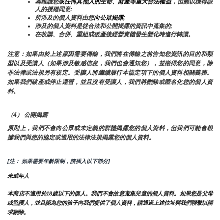
為維護您
或任何其他人的生命、財產等重大合法權益
，但難以獲得該
人的授權同意;
所涉及的個人資料由您
向公眾揭露
;
涉及的個人資料是從合法和公開揭露的資訊中蒐集的;
在收購、合併、重組或破產後經營實體發生變化時進行轉讓。
注意：如果由於上述原因需要傳輸，我們將在傳輸之前告知您資訊的目的和類
型以及受讓人（如果涉及敏感信息，我們也會通知您），並徵得您的同意，除
非法律或法規另有規定。受讓人將繼續履行本協定項下的個人資料相關義務。
如果我們破產或停止運營，並且沒有受讓人，我們將刪除或匿名化您的個人資
料。
（4） 公開揭露
原則上，我們不會向公眾或未定義的群體揭露您的個人資料，但我們可能會根
據我們與您的協定或適用的法律法規揭露您的個人資料。
[注： 如果需要年齡限制，請插入以下部分]
未成年人
本商店不適用於18歲以下的個人。我們不會故意蒐集兒童的個人資料。如果您是父母
或監護人，並且認為您的孩子向我們提供了個人資料，請通過上述位址與我們聯繫以請
求刪除。