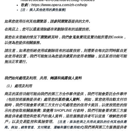
redirectlocale=en-US&redirectslug=Cookies
歌劇：https://www.opera.com/zh-cn/help
[注： 插入其他使用的廣告服務]
如果您使用任何其他瀏覽器，請參閱瀏覽器提供的文件。
在商店上，您可以通過清除緩存來刪除現有的追蹤技術。
當您在未登錄的情況下瀏覽網頁時，我們會蒐集實現流覽功能所需的Cookie，
以便為您提供相關服務。
請注意，如果您拒絕使用或刪除現有的追蹤技術，則需要在每次訪問時親自更
改使用者設置，我們可能無法為您提供優質的使用者體驗，並且某些功能可能
無法正常運行。
我們如何處理及利用、共用、轉讓和揭露個人資料
（1） 處理及利用
商店的某些功能可能由我們的第三方合作夥伴提供，我們可能會委託合作夥伴
（包括技術服務提供者）處理您的
某些個人資料
。 例如，當您使用自動支付功
能時，我們可能會要求第三方支付公司處理您的信用卡資訊，以便按照您的指
示向您收取相關服務費; 當
使用 
SHOPLINE 付款時，我們可能會要求第三方服
務提供者處理您和您客戶的個人資料，這些服務提供者可以促進「瞭解您的客
戶」以及交易監控和風險管理。 
 [注意：添加您與之共用此資訊的任何其他供應
我們將與第三方服務提供者
商。例如，銷售管道、支付閘道、運輸和履行應用程式]