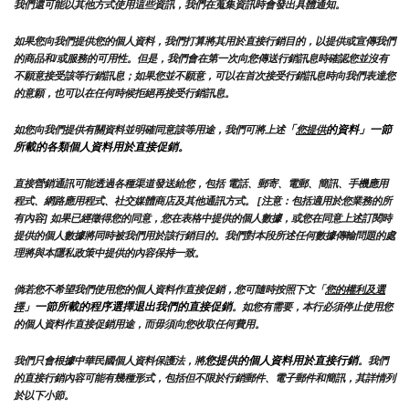
我們還可能以其他方式使用這些資訊，我們在蒐集資訊時會發出具體通知。
如果您向我們提供您的個人資料，我們打算將其用於直接行銷目的，以提供或宣傳我們
的商品和/或服務的可用性。但是，我們會在第一次向您傳送行銷訊息時確認您並沒有
不願意接受該等行銷訊息；如果您並不願意，可以在首次接受行銷訊息時向我們表達您
的意願，也可以在任何時候拒絕再接受行銷訊息。
「
的資料」一節
如您向我們提供有關資料並明確同意該等用途，我們可將上述
您提供
所載的各類個人資料用於直接促銷。
直接營銷通訊可能透過各種渠道發送給您，包括 電話、郵寄、電郵、簡訊、手機應用
程式、網路應用程式、社交媒體商店及其他通訊方式。 [注意：包括適用於您業務的所
有內容] 如果已經徵得您的同意，您在表格中提供的個人數據，或您在同意上述訂閱時
提供的個人數據將同時被我們用於該行銷目的。我們對本段所述任何數據傳輸問題的處
理將與本隱私政策中提供的內容保持一致。
倘若您不希望我們使用您的個人資料作直接促銷，您可隨時按照下文「
您的權利及選
」一節所載的程序選擇退出我們的直接促銷
擇
。如您有需要，本行必須停止使用您
的個人資料作直接促銷用途，而毋須向您收取任何費用。
您提供的個人資料用於直接行銷
我們只會根據中華民國個人資料保護法，將
。我們
的直接行銷內容可能有幾種形式，包括但不限於行銷郵件、電子郵件和簡訊，其詳情列
於以下小節。