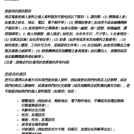
您提供的資訊類別
商店蒐集您個人資料之個人資料類別可能包括以下類別：1. 識別類 - (1) 辨識個人者 ( 
如會員之姓名、地址、電話、電子郵件等 )；(2) 辨識財務者 ( 如信用卡或金融機構帳
戶資訊等 )；(3) 政府資料中之辨識者 ( 如身分證統一編號、統一證號、稅籍編號、護
照號碼等 )。2. 個人特徵類 - 個人描述 ( 如性別、出生年月日、尺寸等 )。3.社會情況 – 
(1) 住家及設施 ( 如住所地址等 )；(2) 財產（如所有或具有其他權利之動產等）；(3) 
移民情形 ( 護照、工作許可文件、居留證明文件等 )；(4) 生活格調 ( 如使用消費品之種
類及服務之細節等 )；(5) 慈善機構或其他團體之會員資格 ( 如社團法人、俱樂部或其
他志願團體參與者紀錄等 )。
[注意：請務必列出適用於您業務的所有內容]
您提供的資訊
時
您可以選擇以多種方式向我們提供個人資料，例如當您在我們的商店上註冊
，或在
我們的商店上購物時，或通過我們的社交媒體（或其相關商店或對應的擴充功能）。您
可能提供給我們的個人資料類型（如適用）包括：
聯繫資訊（例如姓名、郵政地址、電子郵件地址、手機或其他電話號碼、
行動服務提供者）;
年齡和出生日期;
性別，首選語言;
種族，性別，首選語言;
使用者名稱和密碼
付款資訊（例如您的支付卡號、到期日、送貨位址和帳單位址）;