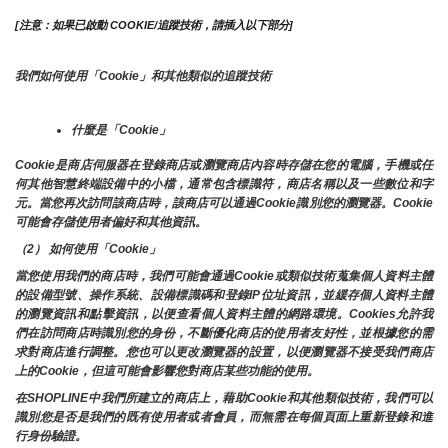
[注意：如果已啟動 COOKIE/追蹤技術，請插入以下部分]
我們如何使用「Cookie」和其他類似的追蹤技術
什麼是「Cookie」
Cookie是商店伺服器在登錄商店或瀏覽商店內容時存儲在您的電腦，手機或任
何其他智慧終端設備中的小檔，通常包含標識符，商店名稱以及一些數位和字
元。當您再次訪問該商店時，該商店可以通過Cookie識別您的瀏覽器。Cookie 
可能會存儲使用者偏好和其他資訊。
（2） 如何使用「Cookie」
當您使用我們的商店時，我們可能會通過Cookie或類似技術蒐集個人資料主體
的設備型號、操作系統、設備標識碼和登錄IP位址資訊，並緩存個人資料主體
的瀏覽資訊和點擊資訊，以便查看個人資料主體的網路環境。Cookies允許我
們在訪問商店時識別您的身份，不斷優化商店的使用者友好性，並根據您的需
求對商店進行調整。您也可以更改瀏覽器的設置，以便瀏覽器不接受我們商店
上的Cookie，但這可能會影響您對商店某些功能的使用。
在SHOPLINE中我們所建立的商店上，藉助Cookie和其他類似技術，我們可以
識別您是否是我們的既有使用者或者會員，而無需在每個頁面上重新登錄和進
行身份驗證。