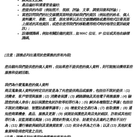
購買歷史記錄;
產品偏好和溝通管道偏好;
您提供的內容（例如照片、視頻、評論、文章、調查回復和評論）;
當您訪問我們的社交媒體頁面時提供給我們的資訊（例如您的姓名、個人
資料圖片、喜歡、位置、朋友清單以及社交媒體網路或應用程式註冊頁面
上描述的其他資訊，或您在使用我們的移動應用程式時的地理位置詳細資
訊）;
設備標識碼，例如有關設備的資訊，如 MAC 位址、IP 位址或其他在線標
識碼。
[注意：請務必列出適用於您業務的所有內容]
您自願向我們提供您的個人資料，但如果您不提供您的個人資料，則可能無法獲得某些
服務和促銷活動。
我們為什麼蒐集您的個人資料
商店蒐集個人資料的特定目的皆是為了向您提供商品或服務，包括但不限於提供：(1) 
消費者、客戶管理與服務；(2) 消費者保護；(3) 網路購物及其他電子商務服務；(4) 驗
證您的個人身份 ( 如以保護您免於詐欺等犯罪行為 )；(5) 解決各種類型之爭議 ( 包括但
不限於消費糾紛、智慧財產權爭議等 )； (6) 增進安全交易行為；(7) 收取債務； (8) 通
知您商業機會、產品、服務及更新；(9) 偵測並保護您及商店免於錯誤、詐欺或其他犯
罪行為，並監測遵法風險；(10) 調查針對個人安全、財產安全及違約之潛在不法行
為；(11) 履行條款與細則及退換貨政策；(12) 依法令所為之行為；以及 (13) 其他於蒐
集當時取得您同意之目的。