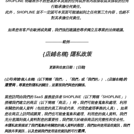
SHOPLINE 明確表示不對您基於本頁面的任何或所有內容採取或未採取的任何
行動承擔任何責任。
此外， SHOPLINE 並不一定認可本頁面可能連結到之任何第三方內容，也絕不
對其承擔任何責任。
如果您有客戶在歐洲或美國，我們強烈建議您尋求獨立且專業的法律建議。
--------------範例----------------
{店鋪名稱} 隱私政策
更新和生效日期： [日期]
}的
{公司/商號/個人名稱}（以下簡稱「我們」，「我們」或「我們的」），{店舖名稱
運營商
，尊重您對隱私的關注，並重視我們與您的關係。 
當您訪問由我們的 SaaS 服務提供者 SHOPLINE（以下簡稱「SHOPLINE」）
授權我們建立的商店（以下簡稱「商店」）時，我們可能會蒐集和處理、利用
有關您的個人資料（包括您的員工和/或代表、代理您處理事務的人員）。如果
您在商店上訪問或購買，我們也可能會蒐集和處理、利用您的個人資料。我們
充分意識到個人資料對您的重要性，我們致力於確保商店的完整性和安全性。
本隱私政策描述了我們蒐集的有關您的個人資料的類型，我們如何使用這些資訊，我們
的
選擇。
與誰共享資訊，以及您就我們使用這些資訊
可行