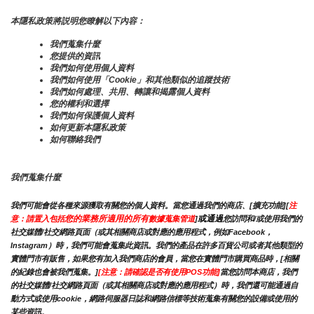
本隱私政策將説明您瞭解以下內容：
我們蒐集什麼
您提供的資訊
我們如何使用個人資料
我們如何使用「Cookie」和其他類似的追蹤技術
我們如何處理、共用、轉讓和揭露個人資料
您的權利和選擇
我們如何保護個人資料
如何更新本隱私政策
如何聯絡我們
我們蒐集什麼
我們可能會從各種來源獲取有關您的個人資料。當您通過我們的商店、[擴充功能][
注
您的業務所適用的所有
或通過
意：請置入包括
數據蒐集管道
]
您訪問和/或使用我們的
社交媒體/社交網路頁面（或其相關商店或對應的應用程式，例如Facebook，
Instagram）時，我們可能會蒐集此資訊。我們的產品在許多百貨公司或者其他類型的
實體門市有販售，如果您有加入我們商店的會員，當您在實體門市購買商品時，[相關
的紀錄也會被我們蒐集。]
[注意：請確認是否有使用POS功能]
當您訪問本商店，我們
的社交媒體/社交網路頁面（或其相關商店或對應的應用程式）時，我們還可能通過自
動方式或使用cookie，網路伺服器日誌和網路信標等技術蒐集有關您的設備或使用的
某些資訊。