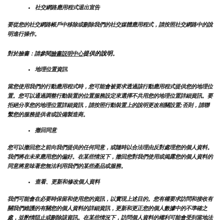
社交網路應用程式退出宣告
要從您的社交網路帳戶中移除或刪除我們的社交媒體應用程式，請按照社交網路中的說
明進行操作。
提供的說明
對於臉書：請參閱
臉書説明中心
。
地理位置資訊
當您使用我們的行動應用程式時，您可能會被要求透過該行動應用程式提供您的地理位
置。您可以通過調整行動裝置的位置服務設定來選擇不共用您的地理位置詳細資訊。要
拒絕分享您的地理位置詳細資訊，請按照行動裝置上的說明更改相關設置;否則，請聯
繫您的服務提供者或設備製造商。
撤回同意
您可以撤回您之前向我們提供的任何同意，或隨時以合法理由反對處理您的個人資料。
我們將在未來應用您的偏好。在某些情況下，撤回您對我們使用或揭露您的個人資料的
同意將意味著您無法利用我們的某些產品或服務。
查看、更新和修改個人資料
我們可能會在必要時保留和使用您的資訊，以實現上述目的。您有權要求訪問和接收有
關我們維護的有關您的個人資料的詳細資訊，更新和更正您的個人數據中的不準確之
處，並酌情阻止或刪除該資訊。在某些情況下，訪問個人資料的權利可能會受到當地法