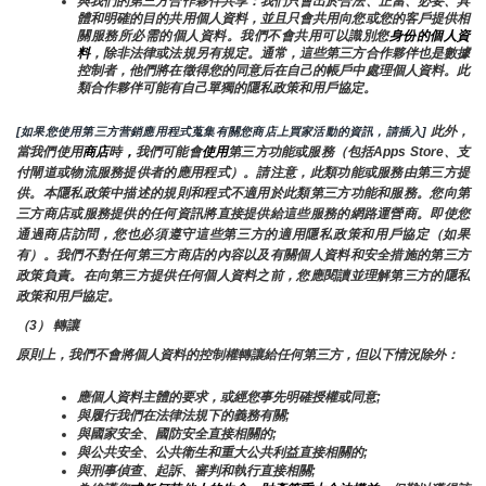
與我們的第三方合作夥伴共享：我們只會出於合法、正當、必要、具
體和明確的目的共用個人資料，並且只會共用向您或您的客戶提供相
關服務所必需的個人資料。我們不會共用可以識別您
身份的個人資
料
，除非法律或法規另有規定。通常，這些第三方合作夥伴也是數據
控制者，他們將在徵得您的同意后在自己的帳戶中處理個人資料。此
類合作夥伴可能有自己單獨的隱私政策和用戶協定。
 此外，
[如果您使用第三方营銷應用程式蒐集有關您商店上買家活動的資訊，請插入]
當我們使用
商店
時
，
我們可能會
使用
第三方功能或服務（包括Apps Store、支
付閘道或物流服務提供者的應用程式）。請注意，此類功能或服務由第三方提
供。本隱私政策中描述的規則和程式不適用於此類第三方功能和服務。您向第
三方商店或服務提供的任何資訊將直接提供給這些服務的網路運營商。即使您
通過商店訪問，您也必須遵守這些第三方的適用隱私政策和用戶協定（如果
有）。我們不對任何第三方商店的內容以及有關個人資料和安全措施的第三方
政策負責。在向第三方提供任何個人資料之前，您應閱讀並理解第三方的隱私
政策和用戶協定。
（3） 轉讓
原則上，我們不會將個人資料的控制權轉讓給任何第三方，但以下情況除外：
應個人資料主體的要求，或經您事先明確授權或同意;
與履行我們在法律法規下的義務有關;
與國家安全、國防安全直接相關的;
與公共安全、公共衛生和重大公共利益直接相關的;
與刑事偵查、起訴、審判和執行直接相關;