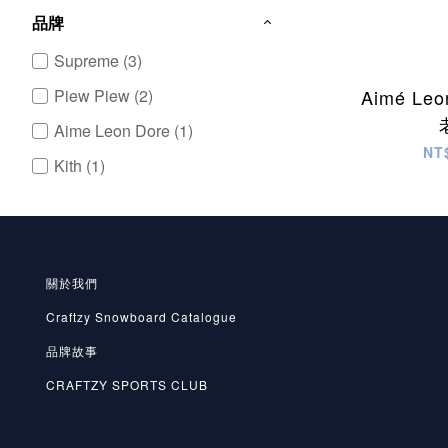
品牌
Supreme (3)
Aimé Leo
Piew Piew (2)
Aime Leon Dore (1)
NT
Kith (1)
關於我們
Craftzy Snowboard Catalogue
品牌故事
CRAFTZY SPORTS CLUB