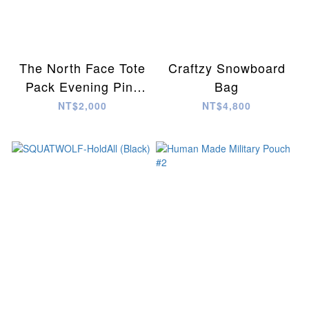
The North Face Tote
Craftzy Snowboard
Pack Evening Pink
Bag
Sand
NT$2,000
NT$4,800