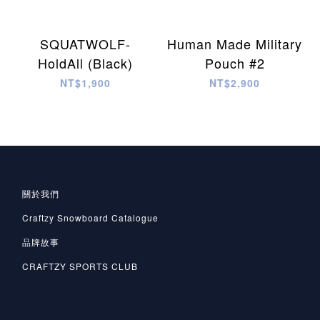
SQUATWOLF-
Human Made Military
HoldAll (Black)
Pouch #2
NT$1,900
NT$2,900
關於我們
Craftzy Snowboard Catalogue
品牌故事
CRAFTZY SPORTS CLUB